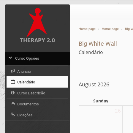
Home page
Home page
Big W
Big White Wall
Calendário
Curso Opções
Anúncio
Calendário
August 2026
Curso Descrição
Sunday
Documentos
26
Ligações