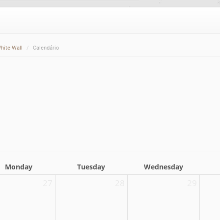
hite Wall
Calendário
Monday
Tuesday
Wednesday
27
28
29